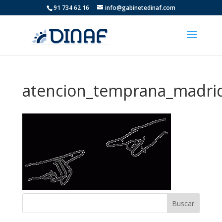
91 734 62 16
info@gabinetedinaf.com
atencion_temprana_madri