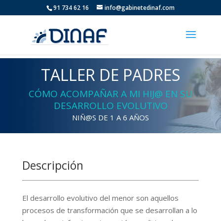
91 734 62 16
info@gabinetedinaf.com
TALLER DE PADRES
CÓMO ACOMPAÑAR A MI HIJ@ EN SU
DESARROLLO EVOLUTIVO
NIÑ@S DE 1 A 6 AÑOS
Descripción
El desarrollo evolutivo del menor son aquellos
procesos de transformación que se desarrollan a lo